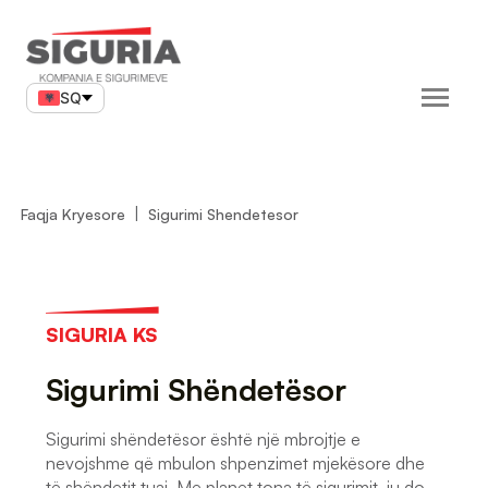
Skip
to
content
SQ
Faqja Kryesore
Sigurimi Shendetesor
SIGURIA KS
Sigurimi Shëndetësor
Sigurimi shëndetësor është një mbrojtje e
nevojshme që mbulon shpenzimet mjekësore dhe
të shëndetit tuaj. Me planet tona të sigurimit, ju do