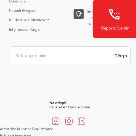
Çmimorja
Raporti Evropian
Mund të na gjeni:
Rr. Qamil Hoxha
Kujdesi ndaj klientëve
Nr.51,Prishtinë
Informacioni Ligjor
Dërgo
Na ndiqni
në rrjetet tona sociale
Afatet dhe Kushtet e Përgjithshme
Politika e Privatësisë