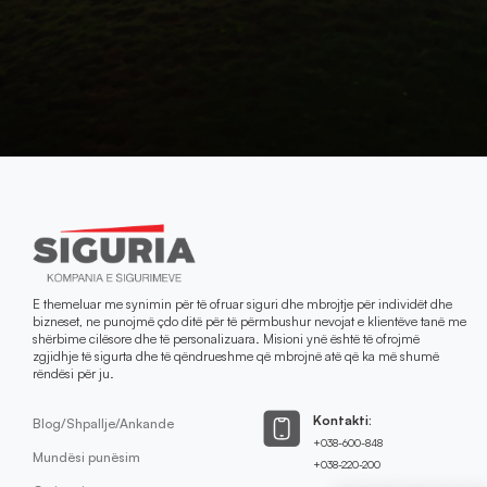
E themeluar me synimin për të ofruar siguri dhe mbrojtje për individët dhe
bizneset, ne punojmë çdo ditë për të përmbushur nevojat e klientëve tanë me
shërbime cilësore dhe të personalizuara. Misioni ynë është të ofrojmë
zgjidhje të sigurta dhe të qëndrueshme që mbrojnë atë që ka më shumë
rëndësi për ju.
Kontakti:
Blog/Shpallje/Ankande
+038-600-848
Mundësi punësim
+038-220-200