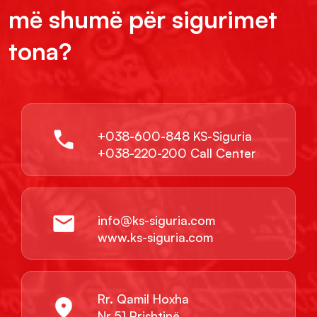
më shumë për sigurimet
tona?
+038-600-848 KS-Siguria
+038-220-200 Call Center
info@ks-siguria.com
www.ks-siguria.com
Rr. Qamil Hoxha
Nr.51,Prishtinë