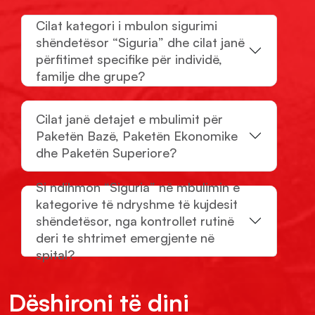
Cilat kategori i mbulon sigurimi
shëndetësor “Siguria” dhe cilat janë
përfitimet specifike për individë,
familje dhe grupe?
Cilat janë detajet e mbulimit për
Paketën Bazë, Paketën Ekonomike
dhe Paketën Superiore?
Si ndihmon “Siguria” në mbulimin e
kategorive të ndryshme të kujdesit
shëndetësor, nga kontrollet rutinë
deri te shtrimet emergjente në
spital?
Dëshironi të dini