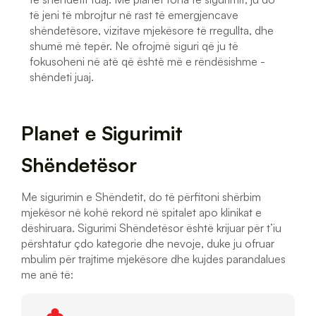
të jeni të mbrojtur në rast të emergjencave
shëndetësore, vizitave mjekësore të rregullta, dhe
shumë më tepër. Ne ofrojmë siguri që ju të
fokusoheni në atë që është më e rëndësishme -
shëndeti juaj.
Planet e Sigurimit
Shëndetësor
Me sigurimin e Shëndetit, do të përfitoni shërbim
mjekësor në kohë rekord në spitalet apo klinikat e
dëshiruara. Sigurimi Shëndetësor është krijuar për t’iu
përshtatur çdo kategorie dhe nevoje, duke ju ofruar
mbulim për trajtime mjekësore dhe kujdes parandalues
me anë të: