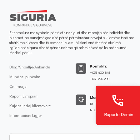
E themeluar me synimin për të ofruar siguri dhe mbrojtje për individët dhe
bizneset, ne punojmë çdo ditë për të përmbushur nevojat e klientëve tanë me
shërbime cilësore dhe të personalizuara. Misioni ynë është të ofrojmë
zgjidhje të sigurta dhe të qëndrueshme që mbrojnë atë që ka më shumë
rëndësi për ju.
Kontakti:
Blog/Shpallje/Ankande
+038-600-848
Mundësi punësim
+038-220-200
Çmimorja
Raporti Evropian
Mund të na gjeni:
Rr. Qamil Hoxha
Kujdesi ndaj klientëve
Nr.51,Prishtinë
Informacioni Ligjor