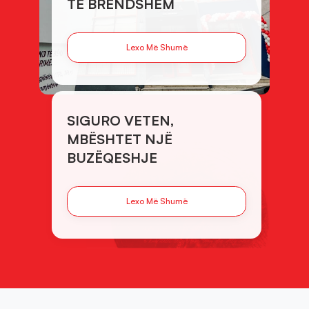
TË BRENDSHËM
Lexo Më Shumë
SIGURO VETEN,
MBËSHTET NJË
BUZËQESHJE
Lexo Më Shumë