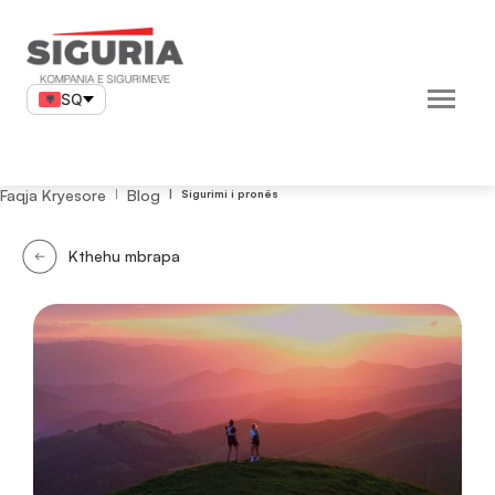
Skip
to
content
SQ
Faqja Kryesore
Blog
Sigurimi i pronës
Kthehu mbrapa