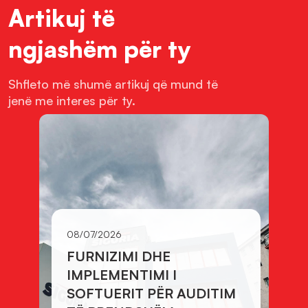
Artikuj të
ngjashëm për ty
Shfleto më shumë artikuj që mund të
jenë me interes për ty.
08/07/2026
FURNIZIMI DHE
IMPLEMENTIMI I
SOFTUERIT PËR AUDITIM