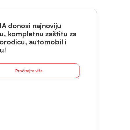
A donosi najnoviju
, kompletnu zaštitu za
orodicu, automobil i
u!
Pročitajte više