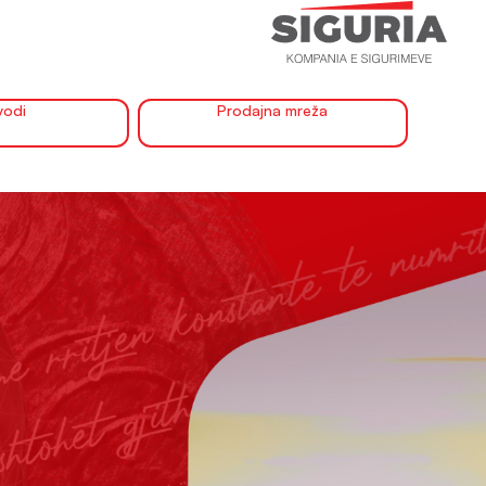
vodi
Prodajna mreža