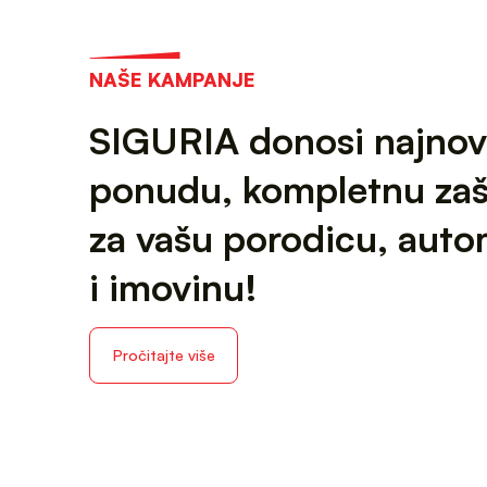
NAŠE KAMPANJE
SIGURIA donosi najnov
ponudu, kompletnu zaš
za vašu porodicu, auto
i imovinu!
Pročitajte više