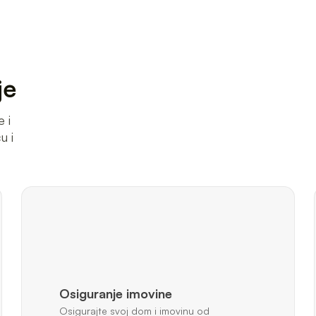
je
 i
u i
Osiguranje imovine
Osigurajte svoj dom i imovinu od