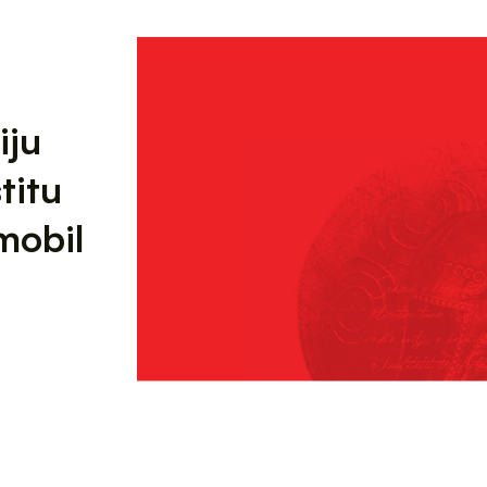
iju
titu
mobil