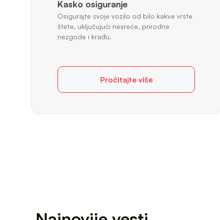
Kasko osiguranje
Osigurajte svoje vozilo od bilo kakve vrste
štete, uključujući nesreće, prirodne
nezgode i krađu.
Pročitajte više
Najnovije vesti