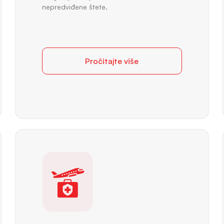
nepredviđene štete.
Pročitajte više