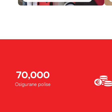
70,000
Osigurane polise