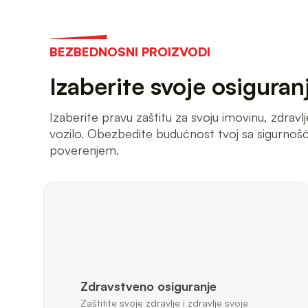
BEZBEDNOSNI PROIZVODI
Izaberite svoje osiguran
Izaberite pravu zaštitu za svoju imovinu, zdravlje
vozilo. Obezbedite budućnost tvoj sa sigurnošć
poverenjem.
Zdravstveno osiguranje
Zaštitite svoje zdravlje i zdravlje svoje