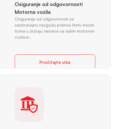
Osiguranje od odgovornosti
Motorna vozila
Osiguranje od odgovornosti za
saobraćajnu nezgodu pokriva štetu trećim
licima u slučaju nesreće sa vašim motornim
vozilom..
Pročitajte više