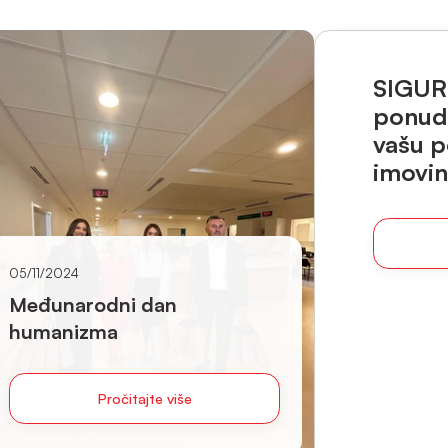
SIGURI
ponudu
vašu p
imovin
05/11/2024
Međunarodni dan
humanizma
Pročitajte više