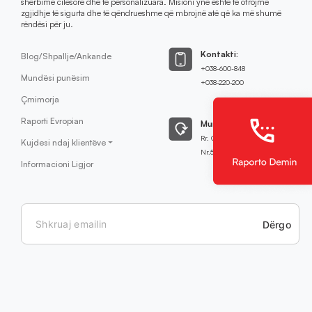
shërbime cilësore dhe të personalizuara. Misioni ynë është të ofrojmë
zgjidhje të sigurta dhe të qëndrueshme që mbrojnë atë që ka më shumë
rëndësi për ju.
Kontakti:
Blog/Shpallje/Ankande
+038-600-848
Mundësi punësim
+038-220-200
Çmimorja
Raporti Evropian
Mund të na gjeni:
Rr. Qamil Hoxha
Kujdesi ndaj klientëve
Nr.51,Prishtinë
Informacioni Ligjor
Dërgo