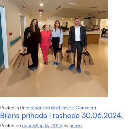
on
Posted in
Uncategorized @sr
Leave a Comment
Bilans prihoda i rashoda 30.06.2024.
Međunarodni
dan
Posted on
новембар 13, 2024
by
admin
humanizma