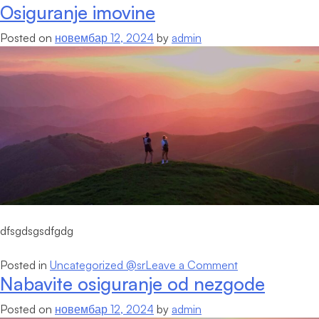
Osiguranje imovine
Zdravstveno
osiguranje
Posted on
новембар 12, 2024
by
admin
dfsgdsgsdfgdg
on
Posted in
Uncategorized @sr
Leave a Comment
Nabavite osiguranje od nezgode
Osiguranje
imovine
Posted on
новембар 12, 2024
by
admin