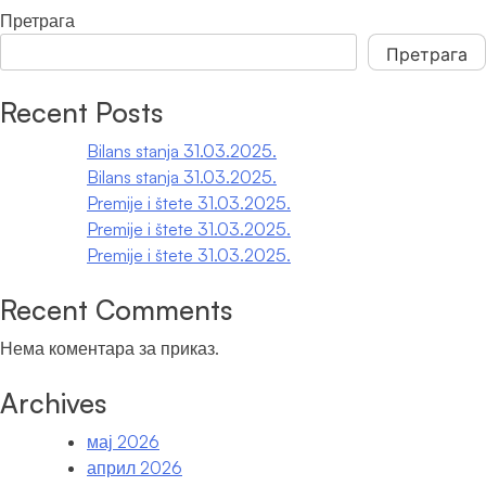
чланака
deteta
Претрага
Претрага
When autocomplete results are available use up and down arrows
Recent Posts
Bilans stanja 31.03.2025.
Bilans stanja 31.03.2025.
Premije i štete 31.03.2025.
Premije i štete 31.03.2025.
Premije i štete 31.03.2025.
Recent Comments
Нема коментара за приказ.
Archives
мај 2026
април 2026