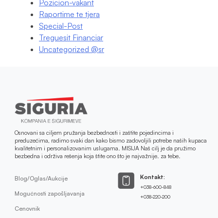
Pozicion-vakant
Raportime te tjera
Special-Post
Treguesit Financiar
Uncategorized @sr
Osnovani sa ciljem pružanja bezbednosti i zaštite pojedincima i
preduzećima, radimo svaki dan kako bismo zadovoljili potrebe naših kupaca
kvalitetnim i personalizovanim uslugama. MISIJA Naš cilj je da pružimo
bezbedna i održiva rešenja koja štite ono što je najvažnije. za tebe.
Kontakt:
Blog/Oglas/Aukcije
+038-600-848
Mogućnosti zapošljavanja
+038-220-200
Cenovnik