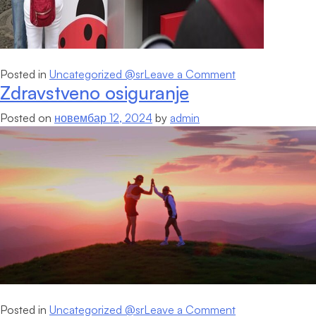
on
Posted in
Uncategorized @sr
Leave a Comment
Zdravstveno osiguranje
Međunarodni
dan
Posted on
новембар 12, 2024
by
admin
deteta
on
Posted in
Uncategorized @sr
Leave a Comment