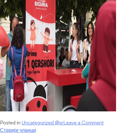
on
Posted in
Uncategorized @sr
Leave a Comment
Кретање
Međunarodni
Старији чланци
dan