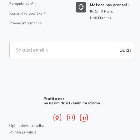
Evropski izveštaj
Možete nas pronaći.:
Rr. Qamil Hoxha
Korisnička podrška
Nr.51,Prishtinë
Pravne informacije
Odiđi
Pratite nas
na našim društvenim mrežama
Opšti uslovi i odredbe
Politika privatnosti