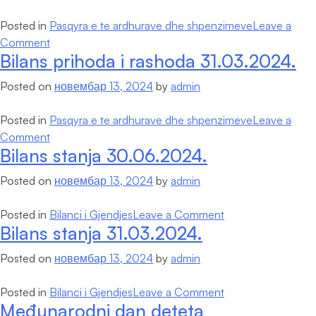
Posted in
Pasqyra e te ardhurave dhe shpenzimeve
Leave a
on
Comment
Bilans prihoda i rashoda 31.03.2024.
Bilans
prihoda
Posted on
новембар 13, 2024
by
admin
i
rashoda
Posted in
Pasqyra e te ardhurave dhe shpenzimeve
Leave a
30.06.2024.
on
Comment
Bilans stanja 30.06.2024.
Bilans
prihoda
Posted on
новембар 13, 2024
by
admin
i
rashoda
on
Posted in
Bilanci i Gjendjes
Leave a Comment
31.03.2024.
Bilans stanja 31.03.2024.
Bilans
stanja
Posted on
новембар 13, 2024
by
admin
30.06.2024.
on
Posted in
Bilanci i Gjendjes
Leave a Comment
Međunarodni dan deteta
Bilans