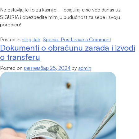
Ne ostavljajte to za kasnije – osigurajte se već danas uz
SIGURIA i obezbedite mirniju budućnost za sebe i svoju
porodicu!
on
Posted in
blog-tab
,
Special-Post
Leave a Comment
Dokumenti o obračunu zarada i izvodi
SIGURIA
donosi
o transferu
najnoviju
Posted on
септембар 25, 2024
by
admin
ponudu,
kompletnu
zaštitu
za
vašu
porodicu,
automobil
i
imovinu!