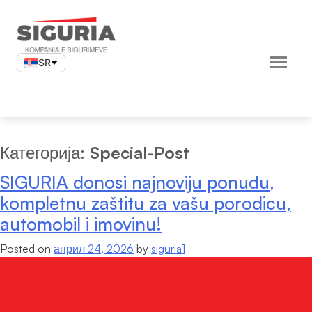
Skip
to
content
SR
Категорија:
Special-Post
SIGURIA donosi najnoviju ponudu,
kompletnu zaštitu za vašu porodicu,
automobil i imovinu!
Posted on
април 24, 2026
by
siguria1