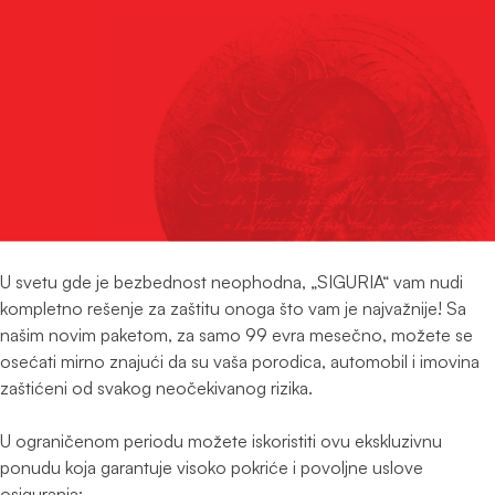
U svetu gde je bezbednost neophodna, „SIGURIA“ vam nudi
kompletno rešenje za zaštitu onoga što vam je najvažnije! Sa
našim novim paketom, za samo 99 evra mesečno, možete se
osećati mirno znajući da su vaša porodica, automobil i imovina
zaštićeni od svakog neočekivanog rizika.
U ograničenom periodu možete iskoristiti ovu ekskluzivnu
ponudu koja garantuje visoko pokriće i povoljne uslove
osiguranja: