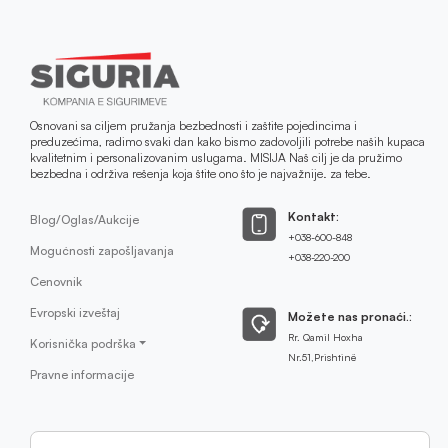
Osnovani sa ciljem pružanja bezbednosti i zaštite pojedincima i
preduzećima, radimo svaki dan kako bismo zadovoljili potrebe naših kupaca
kvalitetnim i personalizovanim uslugama. MISIJA Naš cilj je da pružimo
bezbedna i održiva rešenja koja štite ono što je najvažnije. za tebe.
Kontakt:
Blog/Oglas/Aukcije
+038-600-848
Mogućnosti zapošljavanja
+038-220-200
Cenovnik
Evropski izveštaj
Možete nas pronaći.:
Rr. Qamil Hoxha
Korisnička podrška
Nr.51,Prishtinë
Pravne informacije